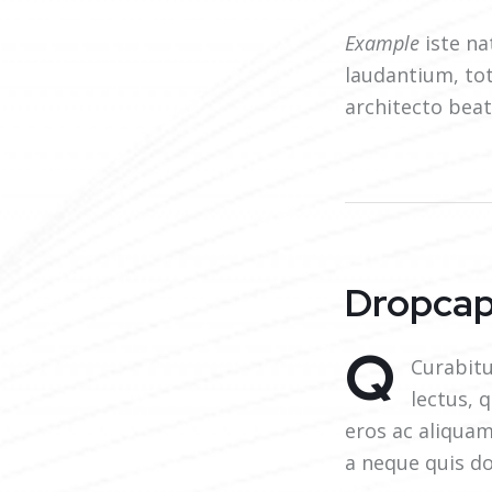
Example
iste na
laudantium, to
architecto beat
Dropca
Q
Curabitu
lectus, 
eros ac aliquam
a neque quis d