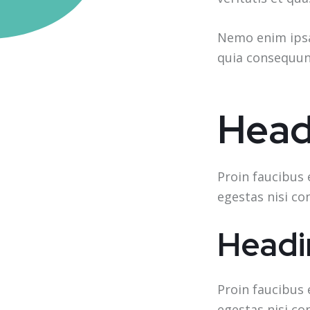
Nemo enim ipsa
quia consequun
Head
Proin faucibus 
egestas nisi co
Headi
Proin faucibus 
egestas nisi co