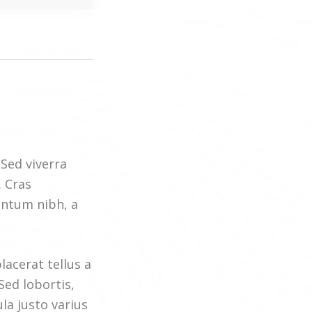
Sed viverra
. Cras
entum nibh, a
acerat tellus a
Sed lobortis,
ula justo varius