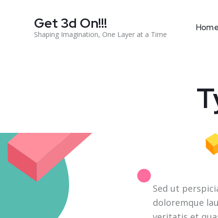
Get 3d On!!!
Hom
Shaping Imagination, One Layer at a Time
T
Sed ut perspici
doloremque lau
veritatis et qua