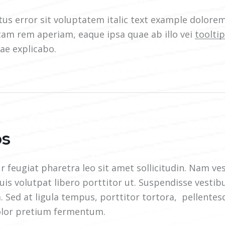
tus error sit voluptatem italic text example dolore
tam rem aperiam, eaque ipsa quae ab illo vei
toolti
ae explicabo.
ps
r feugiat pharetra leo sit amet sollicitudin. Nam v
quis volutpat libero porttitor ut. Suspendisse vesti
. Sed at ligula tempus, porttitor tortora, pellente
olor pretium fermentum.