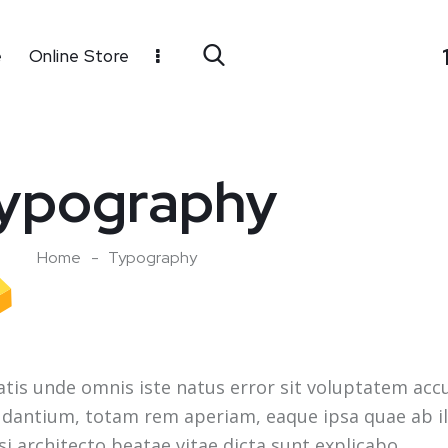
e
Online Store
ypography
Home
Typography
atis unde omnis iste natus error sit voluptatem ac
dantium, totam rem aperiam, eaque ipsa quae ab il
si architecto beatae vitae dicta sunt explicabo.