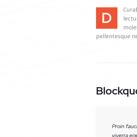
Curab
D
lectu
moles
pellentesque n
Blockqu
Proin fauc
viverra eg