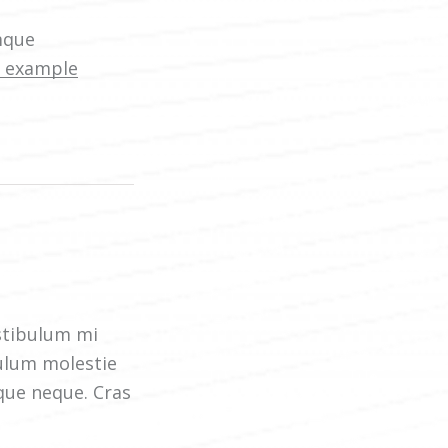
mque
p example
estibulum mi
bulum molestie
sque neque. Cras