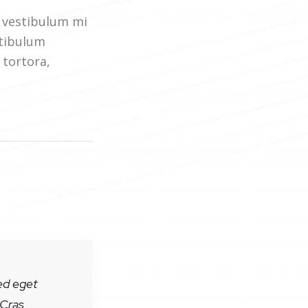
m vestibulum mi
stibulum
 tortora,
ed eget
 Cras