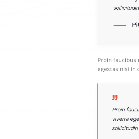
sollicitudi
Pi
Proin faucibus 
egestas nisi in
Proin fauc
viverra eg
sollicitudin